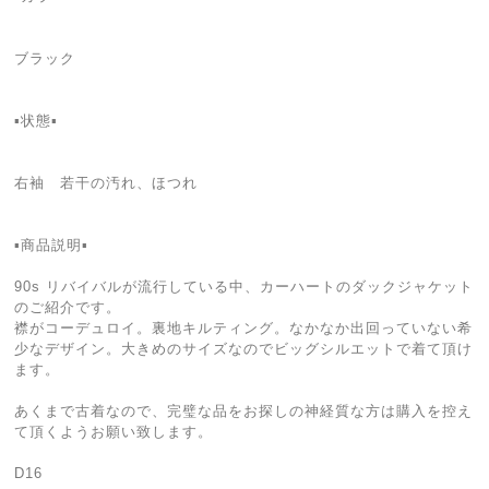
ブラック
▪️状態▪️
右袖 若干の汚れ、ほつれ
▪️商品説明▪️
90s リバイバルが流行している中、カーハートのダックジャケット
のご紹介です。
襟がコーデュロイ。裏地キルティング。なかなか出回っていない希
少なデザイン。大きめのサイズなのでビッグシルエットで着て頂け
ます。
あくまで古着なので、完璧な品をお探しの神経質な方は購入を控え
て頂くようお願い致します。
D16