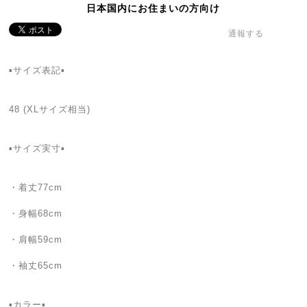
日本国内にお住まいの方向け
通報する
▪️サイズ表記▪️
48 (XLサイズ相当)
▪️サイズ実寸▪️
・着丈77cm
・身幅68cm
・肩幅59cm
・袖丈65cm
▪️カラー▪️