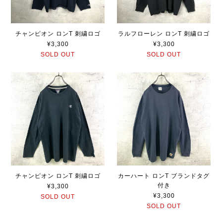
チャンピオン ロンT 刺繍ロゴ
ラルフローレン ロンT 刺繍ロゴ
¥3,300
¥3,300
SOLD OUT
SOLD OUT
チャンピオン ロンT 刺繍ロゴ
カーハート ロンT ブランドタグ
付き
¥3,300
¥3,300
SOLD OUT
SOLD OUT