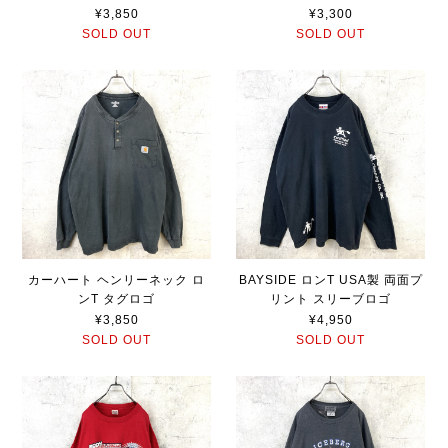
¥3,850
¥3,300
SOLD OUT
SOLD OUT
カーハート ヘンリーネック ロ
BAYSIDE ロンT USA製 両面プ
ンT タグロゴ
リント スリーブロゴ
¥3,850
¥4,950
SOLD OUT
SOLD OUT