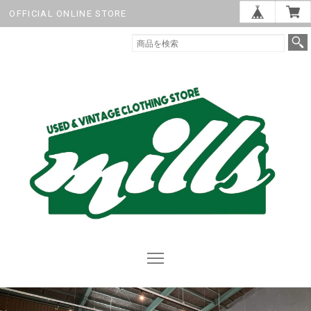
OFFICIAL ONLINE STORE