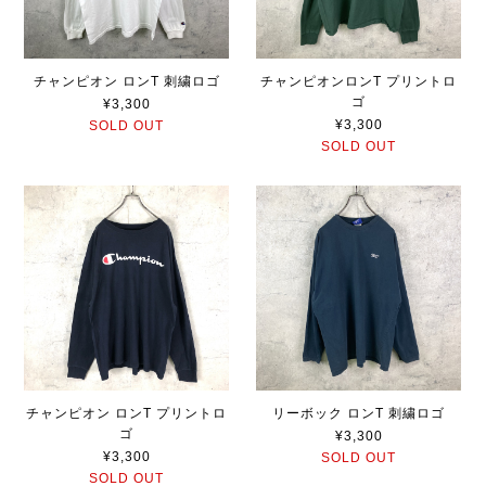
チャンピオン ロンT 刺繍ロゴ
チャンピオンロンT プリントロ
ゴ
¥3,300
¥3,300
SOLD OUT
SOLD OUT
チャンピオン ロンT プリントロ
リーボック ロンT 刺繍ロゴ
ゴ
¥3,300
¥3,300
SOLD OUT
SOLD OUT