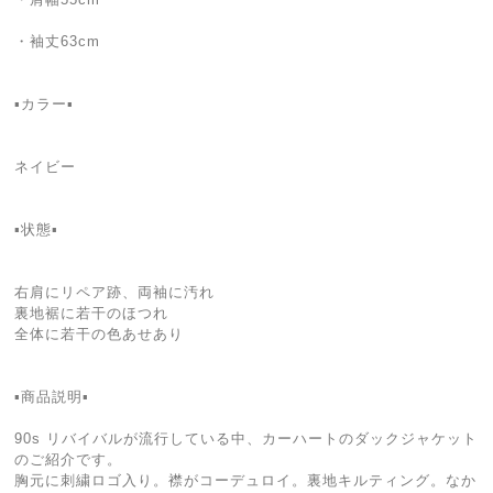
・袖丈63cm
▪️カラー▪️
ネイビー
▪️状態▪️
右肩にリペア跡、両袖に汚れ
裏地裾に若干のほつれ
全体に若干の色あせあり
▪️商品説明▪️
90s リバイバルが流行している中、カーハートのダックジャケット
のご紹介です。
胸元に刺繍ロゴ入り。襟がコーデュロイ。裏地キルティング。なか