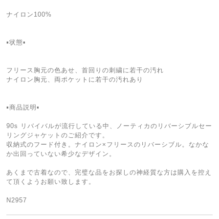
ナイロン100%
▪状態▪
フリース胸元の色あせ、首回りの刺繍に若干の汚れ
ナイロン胸元、両ポケットに若干の汚れあり
▪商品説明▪
90s リバイバルが流行している中、ノーティカのリバーシブルセー
リングジャケットのご紹介です。
収納式のフード付き。ナイロン×フリースのリバーシブル。なかな
か出回っていない希少なデザイン。
あくまで古着なので、完璧な品をお探しの神経質な方は購入を控え
て頂くようお願い致します。
N2957