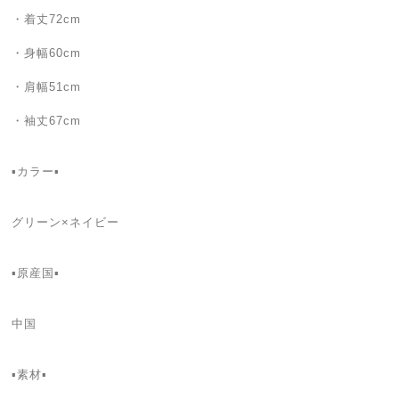
・着丈72cm
・身幅60cm
・肩幅51cm
・袖丈67cm
▪カラー▪
グリーン×ネイビー
▪原産国▪
中国
▪素材▪