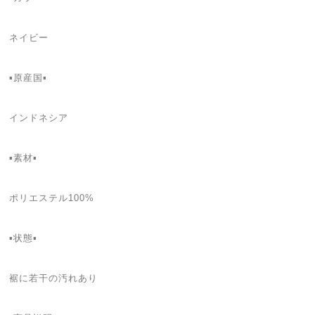
ネイビー
▪原産国▪
インドネシア
▪素材▪
ポリエステル100%
▪状態▪
裾に若干の汚れあり