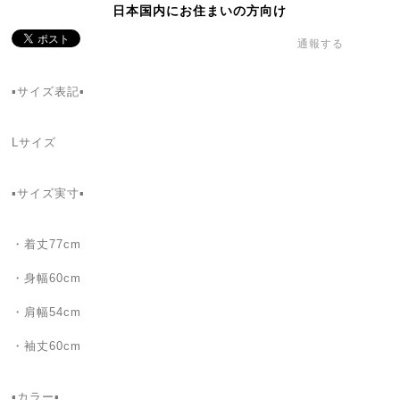
日本国内にお住まいの方向け
通報する
▪サイズ表記▪
Lサイズ
▪サイズ実寸▪
・着丈77cm
・身幅60cm
・肩幅54cm
・袖丈60cm
▪カラー▪