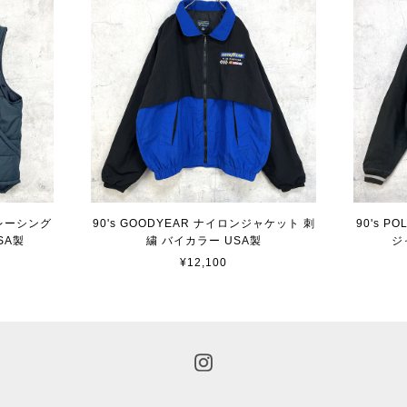
R レーシング
90's GOODYEAR ナイロンジャケット 刺
90's P
SA製
繍 バイカラー USA製
ジ
¥12,100