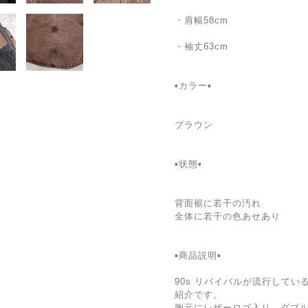
・肩幅58cm
・袖丈63cm
▪️カラー▪️
ブラウン
▪️状態▪️
背面裾に若干の汚れ
全体に若干の色あせあり
▪️商品説明▪️
90s リバイバルが流行して
紹介です。
胸元にレザーロゴ入り。ダブ