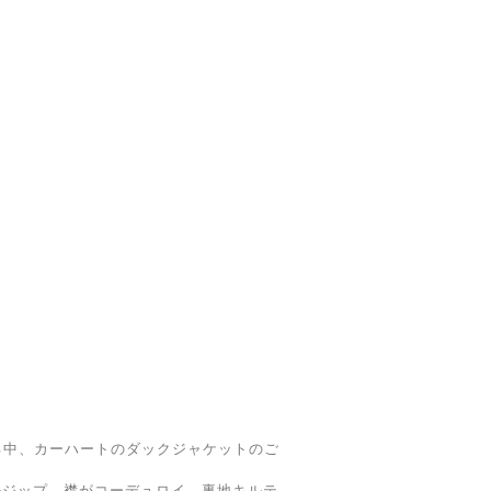
いる中、カーハートのダックジャケットのご
ルジップ。襟がコーデュロイ。裏地キルテ