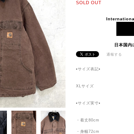
SOLD OUT
Internationa
日本国内
通報する
▪️サイズ表記▪️
XLサイズ
▪️サイズ実寸▪️
・着丈80cm
・身幅72cm