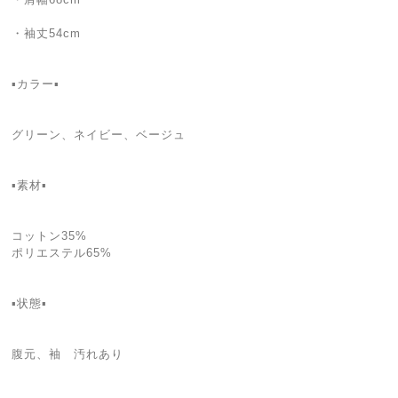
・袖丈54cm
▪️カラー▪️
グリーン、ネイビー、ベージュ
▪️素材▪️
コットン35%
ポリエステル65%
▪️状態▪️
腹元、袖 汚れあり