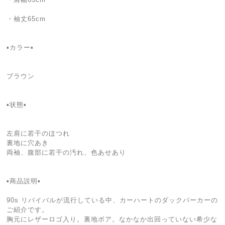
・袖丈65cm
▪️カラー▪️
ブラウン
▪️状態▪️
左肩に若干のほつれ
裏地に穴あき
両袖、腹部に若干の汚れ、色あせあり
▪️商品説明▪️
90s リバイバルが流行している中、カーハートのダックパーカーの
ご紹介です。
胸元にレザーロゴ入り。裏地ボア。なかなか出回っていない希少な