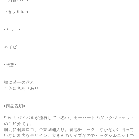
・袖丈68cm
▪️カラー▪️
ネイビー
▪️状態▪️
裾に若干の汚れ
全体に色あせあり
▪️商品説明▪️
90s リバイバルが流行している中、カーハートのダックジャケット
のご紹介です。
胸元に刺繍ロゴ、企業刺繍入り。裏地チェック。なかなか出回って
いない希少なデザイン。大きめのサイズなのでビッグシルエットで