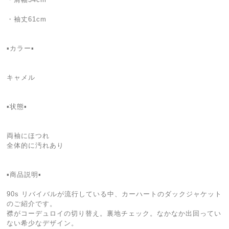
・袖丈61cm
▪️カラー▪️
キャメル
▪️状態▪️
両袖にほつれ
全体的に汚れあり
▪️商品説明▪️
90s リバイバルが流行している中、カーハートのダックジャケット
のご紹介です。
襟がコーデュロイの切り替え。裏地チェック。なかなか出回ってい
ない希少なデザイン。