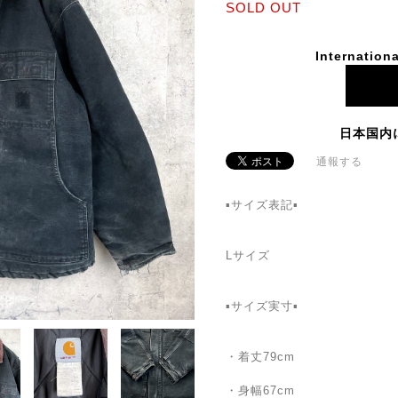
SOLD OUT
Internationa
日本国内
通報する
▪️サイズ表記▪️
Lサイズ
▪️サイズ実寸▪️
・着丈79cm
・身幅67cm