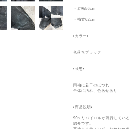
・肩幅56cm
・袖丈62cm
▪️カラー▪️
色落ちブラック
▪️状態▪️
両袖に若干のほつれ
全体に汚れ、色あせあり
▪️商品説明▪️
90s リバイバルが流行して
紹介です。
裏地キルティング。なかなか