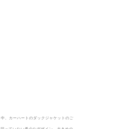
いる中、カーハートのダックジャケットのご
出回っていない希少なデザイン。大きめの