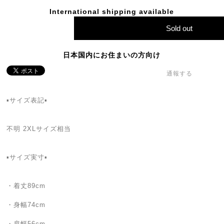
International shipping available
Sold out
日本国内にお住まいの方向け
通報する
▪️サイズ表記▪️
不明 2XLサイズ相当
▪️サイズ実寸▪️
・着丈89cm
・身幅74cm
・肩幅56cm