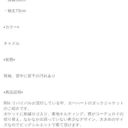
・袖丈73cm
▪️カラー▪️
キャメル
▪️状態▪️
両袖、背中に若干の汚れあり
▪️商品説明▪️
90s リバイバルが流行している中、カーハートのダックジャケット
のご紹介です。
ポケットに刺繍ロゴ入り。裏地キルティング。襟がコーデュロイの
切り替え。なかなか出回っていない希少なデザイン。大きめのサイ
ズなのでビッグシルエットで着て頂けます。