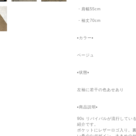
・肩幅55cm
・袖丈70cm
▪️カラー▪️
ベージュ
▪️状態▪️
左袖に若干の色あせあり
▪️商品説明▪️
90s リバイバルが流行して
紹介です。
ポケットにレザーロゴ入り。
い希少なデザイン。大きめの