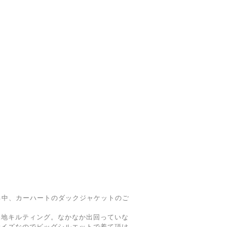
いる中、カーハートのダックジャケットのご
裏地キルティング。なかなか出回っていな
サイズなのでビッグシルエットで着て頂け