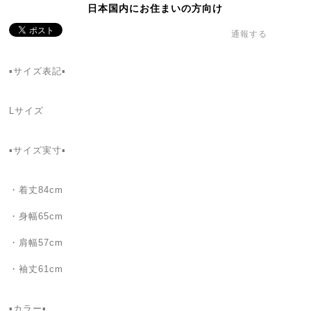
日本国内にお住まいの方向け
通報する
▪️サイズ表記▪️
Lサイズ
▪️サイズ実寸▪️
・着丈84cm
・身幅65cm
・肩幅57cm
・袖丈61cm
▪️カラー▪️