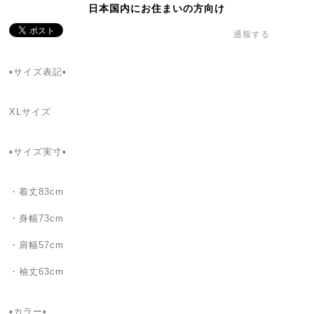
日本国内にお住まいの方向け
通報する
▪サイズ表記▪
XLサイズ
▪サイズ実寸▪
・着丈83cm
・身幅73cm
・肩幅57cm
・袖丈63cm
▪カラー▪