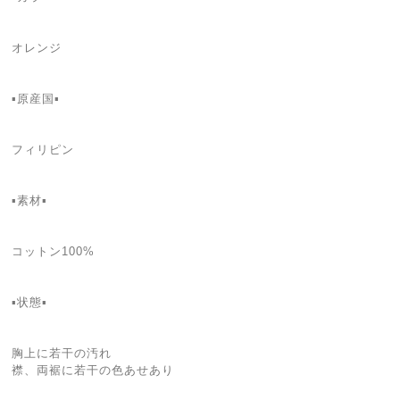
オレンジ
▪原産国▪
フィリピン
▪素材▪
コットン100%
▪状態▪
胸上に若干の汚れ
襟、両裾に若干の色あせあり