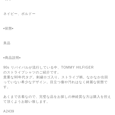
ネイビー、ボルドー
▪️状態▪️
美品
▪️商品説明▪️
90s リバイバルが流行している中、TOMMY HILFIGER
のストライプシャツのご紹介です。
貴重な90年代タグ。刺繍ロゴ入り。ストライプ柄。なかなか出回
っていない希少なデザイン。目立つ傷や汚れはなく綺麗な状態で
す。
あくまで古着なので、完璧な品をお探しの神経質な方は購入を控え
て頂くようお願い致します。
A2439