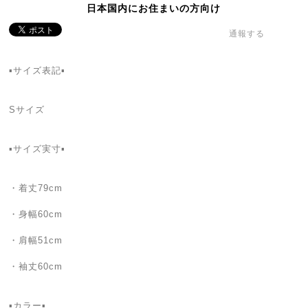
日本国内にお住まいの方向け
通報する
▪️サイズ表記▪️
Sサイズ
▪️サイズ実寸▪️
・着丈79cm
・身幅60cm
・肩幅51cm
・袖丈60cm
▪️カラー▪️