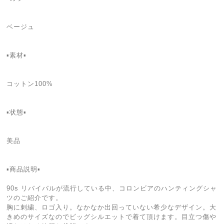
ベージュ
▪️素材▪️
コットン100%
▪️状態▪️
美品
▪️商品説明▪️
90s リバイバルが流行している中、コロンビアのハンティングシャ
ツのご紹介です。
胸に刺繍、ロゴ入り。なかなか出回っていない希少なデザイン。大
きめのサイズなのでビッグシルエットで着て頂けます。目立つ傷や