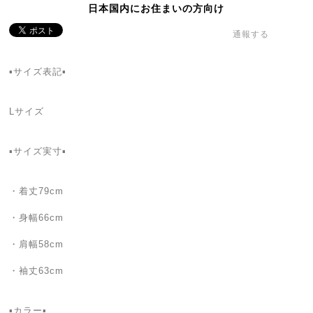
日本国内にお住まいの方向け
通報する
▪️サイズ表記▪️
Lサイズ
▪️サイズ実寸▪️
・着丈79cm
・身幅66cm
・肩幅58cm
・袖丈63cm
▪️カラー▪️