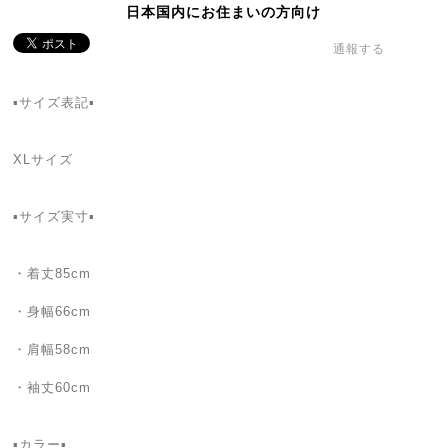
日本国内にお住まいの方向け
通報する
▪️サイズ表記▪️
XLサイズ
▪️サイズ実寸▪️
・着丈85cm
・身幅66cm
・肩幅58cm
・袖丈60cm
▪️カラー▪️