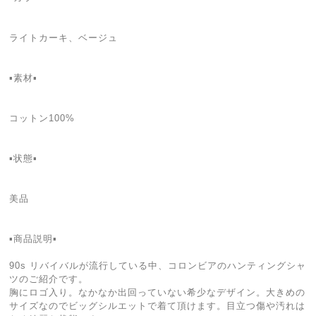
ライトカーキ、ベージュ
▪️素材▪️
コットン100%
▪️状態▪️
美品
▪️商品説明▪️
90s リバイバルが流行している中、コロンビアのハンティングシャ
ツのご紹介です。
胸にロゴ入り。なかなか出回っていない希少なデザイン。大きめの
サイズなのでビッグシルエットで着て頂けます。目立つ傷や汚れは