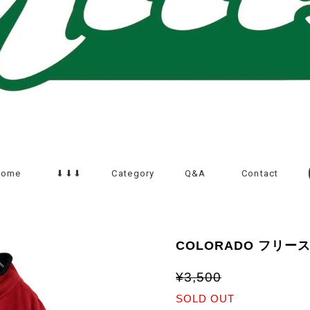
Home
⬇︎⬇︎⬇︎
Category
Q&A
Contact
COLORADO フリ
¥3,500
SOLD OUT