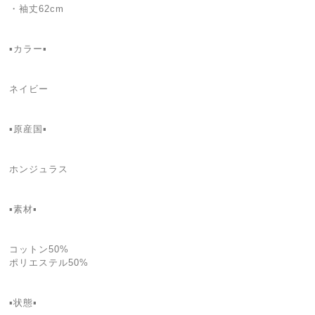
・袖丈62cm
▪️カラー▪️
ネイビー
▪️原産国▪️
ホンジュラス
▪️素材▪️
コットン50%
ポリエステル50%
▪️状態▪️