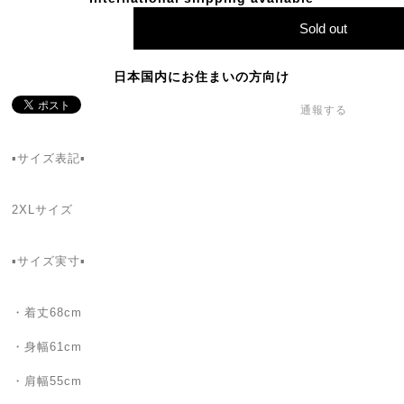
Sold out
日本国内にお住まいの方向け
通報する
▪️サイズ表記▪️
2XLサイズ
▪️サイズ実寸▪️
・着丈68cm
・身幅61cm
・肩幅55cm