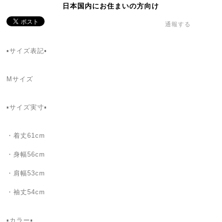
日本国内にお住まいの方向け
通報する
▪️サイズ表記▪️
Mサイズ
▪️サイズ実寸▪️
・着丈61cm
・身幅56cm
・肩幅53cm
・袖丈54cm
▪️カラー▪️