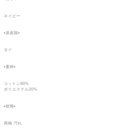
ネイビー
▪️原産国▪️
タイ
▪️素材▪️
コットン80%
ポリエステル20%
▪️状態▪️
両袖 汚れ