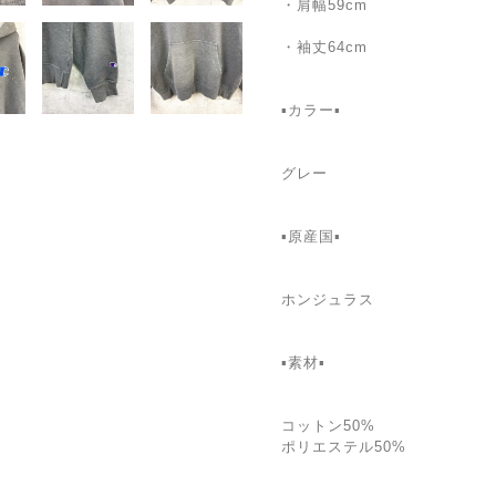
・肩幅59cm
・袖丈64cm
▪️カラー▪️
グレー
▪️原産国▪️
ホンジュラス
▪️素材▪️
コットン50%
ポリエステル50%