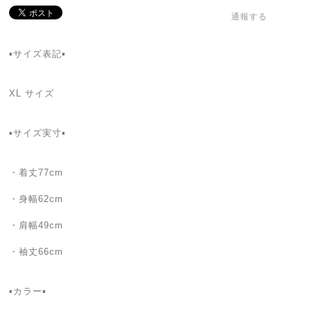
通報する
▪️サイズ表記▪
XL サイズ
▪️サイズ実寸▪️
・着丈77cm
・身幅62cm
・肩幅49cm
・袖丈66cm
▪カラー▪