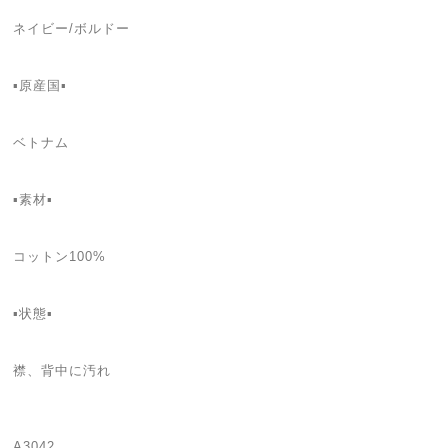
ネイビー/ボルドー
▪️原産国▪
ベトナム
▪️素材▪
コットン100%
▪️状態▪️
襟、背中に汚れ
A3042