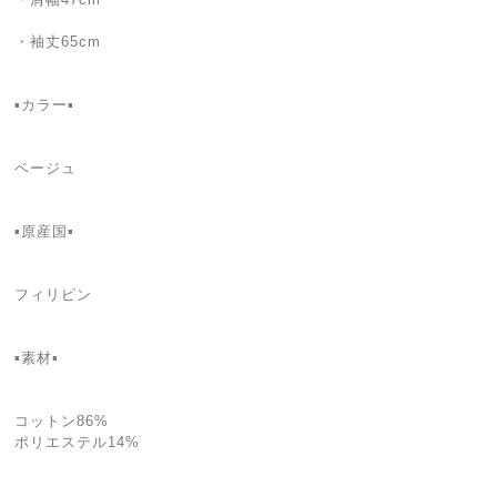
・袖丈65cm
▪カラー▪️
ベージュ
▪原産国▪
フィリピン
▪素材▪
コットン86%
ポリエステル14%