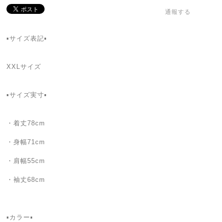
通報する
▪サイズ表記▪
XXLサイズ
▪サイズ実寸▪
・着丈78cm
・身幅71cm
・肩幅55cm
・袖丈68cm
▪カラー▪