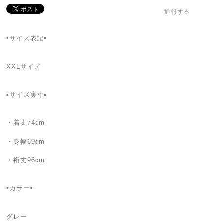
通報する
▪サイズ表記▪
XXLサイズ
▪サイズ実寸▪
・着丈74cm
・身幅69cm
・裄丈96cm
▪カラー▪
グレー