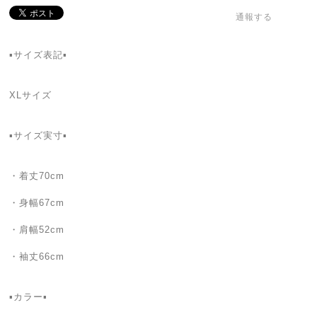
通報する
▪サイズ表記▪
XLサイズ
▪サイズ実寸▪
・着丈70cm
・身幅67cm
・肩幅52cm
・袖丈66cm
▪カラー▪