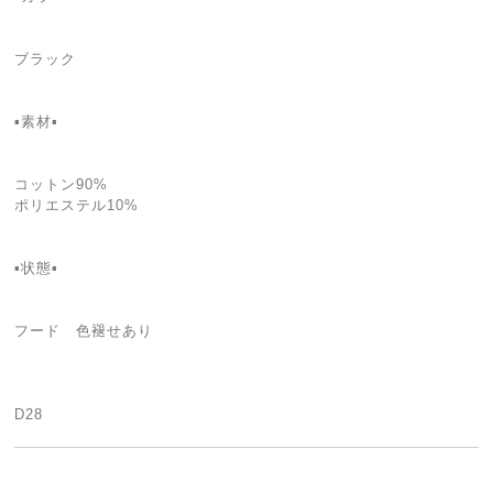
ブラック
▪素材▪
コットン90%
ポリエステル10%
▪状態▪
フード 色褪せあり
D28