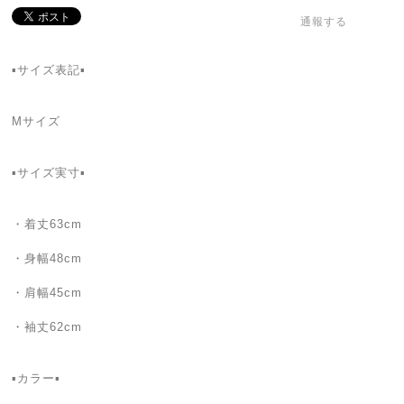
通報する
▪サイズ表記▪
Mサイズ
▪サイズ実寸▪
・着丈63cm
・身幅48cm
・肩幅45cm
・袖丈62cm
▪カラー▪