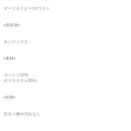
ダークネイビー/ホワイト
▪️原産国▪
ホンジュラス
▪️素材▪
コットン50%
ポリエステル50%
▪️状態▪️
目立つ傷や汚れなし