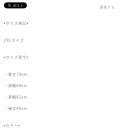
通報する
▪️サイズ表記▪
2XLサイズ
▪️サイズ実寸▪️
・着丈73cm
・身幅69cm
・肩幅62cm
・袖丈65cm
▪カラー▪