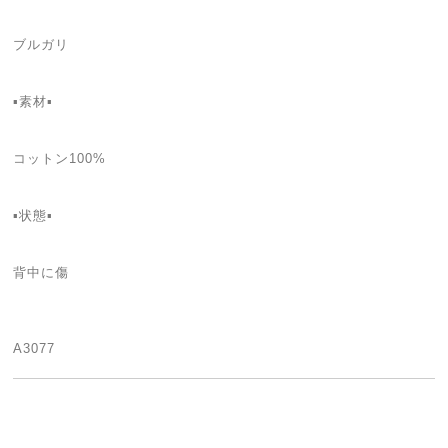
ブルガリ
▪️素材▪
コットン100%
▪️状態▪️
背中に傷
A3077