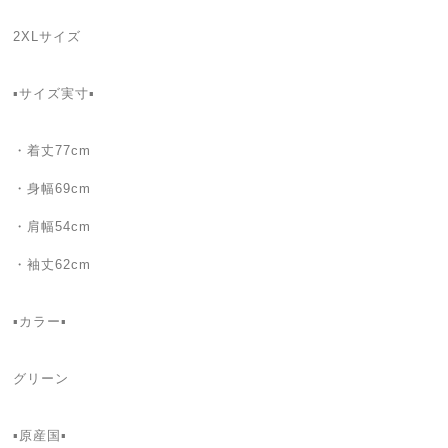
2XLサイズ
▪️サイズ実寸▪️
・着丈77cm
・身幅69cm
・肩幅54cm
・袖丈62cm
▪カラー▪
グリーン
▪️原産国▪