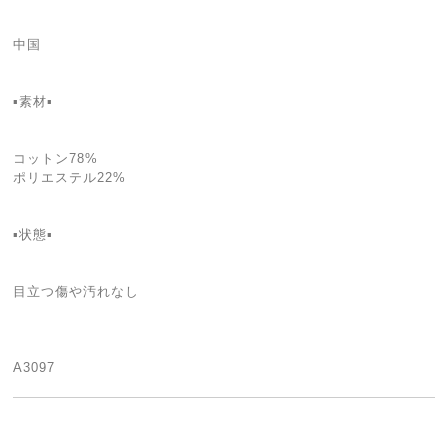
中国
▪️素材▪️
コットン78%
ポリエステル22%
▪️状態▪️
目立つ傷や汚れなし
A3097