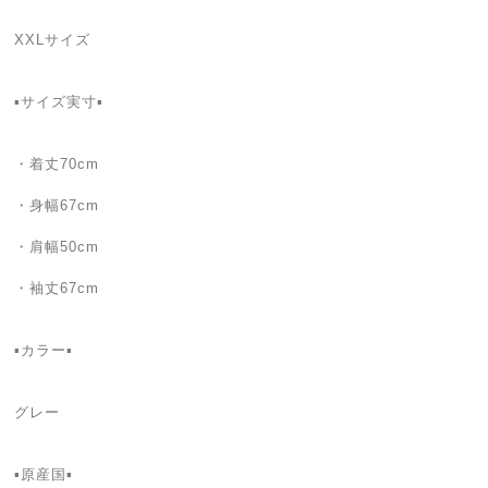
XXLサイズ
▪️サイズ実寸▪️
・着丈70cm
・身幅67cm
・肩幅50cm
・袖丈67cm
▪️カラー▪️
グレー
▪️原産国▪️