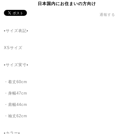
日本国内にお住まいの方向け
通報する
▪サイズ表記▪
XSサイズ
▪サイズ実寸▪
・着丈60cm
・身幅47cm
・肩幅44cm
・袖丈62cm
▪カラー▪