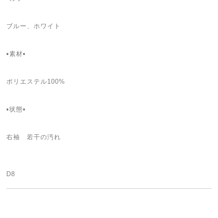
ブルー、ホワイト
▪素材▪
ポリエステル100%
▪状態▪
右袖 若干の汚れ
D8