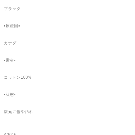
ブラック
▪️原産国▪️
カナダ
▪️素材▪️
コットン100%
▪️状態▪️
腹元に傷や汚れ
A3016