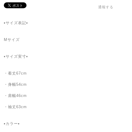
通報する
▪️サイズ表記▪️
Mサイズ
▪️サイズ実寸▪️
・着丈67cm
・身幅54cm
・肩幅46cm
・袖丈63cm
▪️カラー▪️