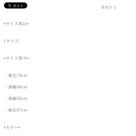
通報する
▪️サイズ表記▪️
Lサイズ
▪️サイズ実寸▪️
・着丈73cm
・身幅66cm
・肩幅55cm
・袖丈67cm
▪️カラー▪️