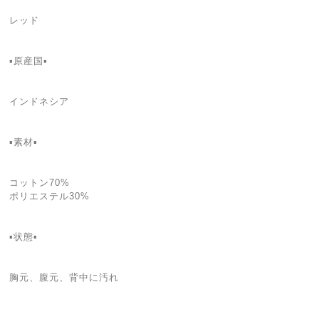
レッド
▪️原産国▪️
インドネシア
▪️素材▪️
コットン70%
ポリエステル30%
▪️状態▪️
胸元、腹元、背中に汚れ