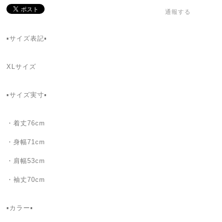
通報する
▪️サイズ表記▪️
XLサイズ
▪️サイズ実寸▪️
・着丈76cm
・身幅71cm
・肩幅53cm
・袖丈70cm
▪️カラー▪️