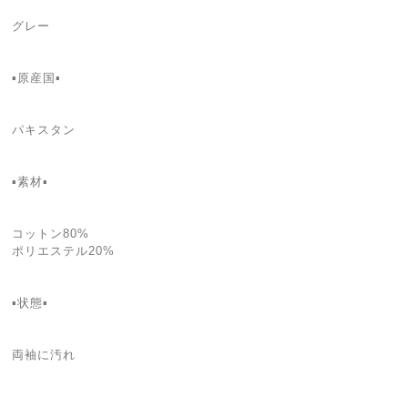
グレー
▪️原産国▪️
パキスタン
▪️素材▪️
コットン80%
ポリエステル20%
▪️状態▪️
両袖に汚れ