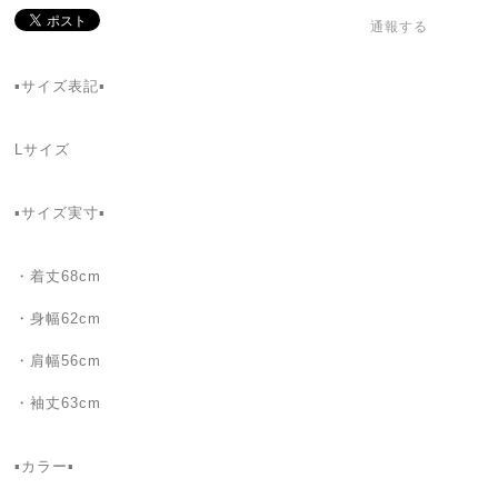
通報する
▪️サイズ表記▪️
Lサイズ
▪️サイズ実寸▪️
・着丈68cm
・身幅62cm
・肩幅56cm
・袖丈63cm
▪️カラー▪️