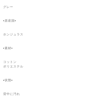
グレー
▪️原産国▪️
ホンジュラス
▪️素材▪️
コットン
ポリエステル
▪️状態▪️
背中に汚れ