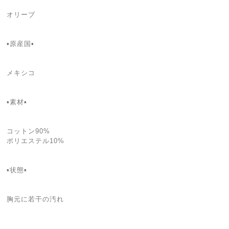
オリーブ
▪️原産国▪️
メキシコ
▪️素材▪️
コットン90%
ポリエステル10%
▪️状態▪️
胸元に若干の汚れ