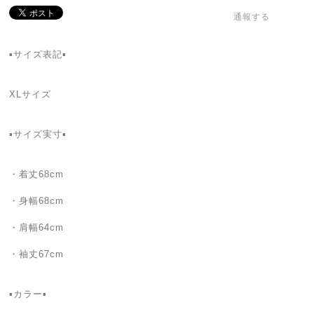
通報する
▪️サイズ表記▪️
XLサイズ
▪️サイズ実寸▪️
・着丈68cm
・身幅68cm
・肩幅64cm
・袖丈67cm
▪️カラー▪️