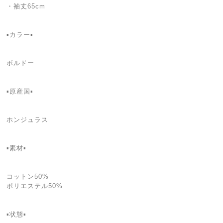
・袖丈65cm
▪️カラー▪️
ボルドー
▪️原産国▪️
ホンジュラス
▪️素材▪️
コットン50%
ポリエステル50%
▪️状態▪️