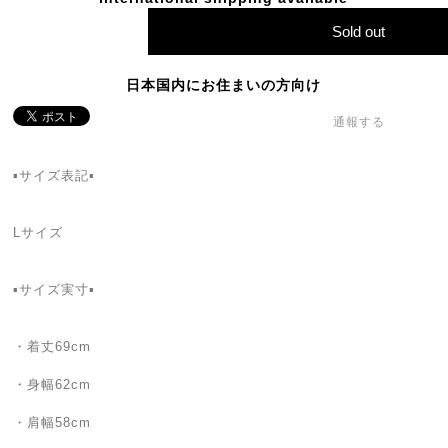
Sold out
日本国内にお住まいの方向け
通報する
▪️サイズ表記▪️
Lサイズ
▪️サイズ実寸▪️
・着丈69cm
・身幅62cm
・肩幅58cm