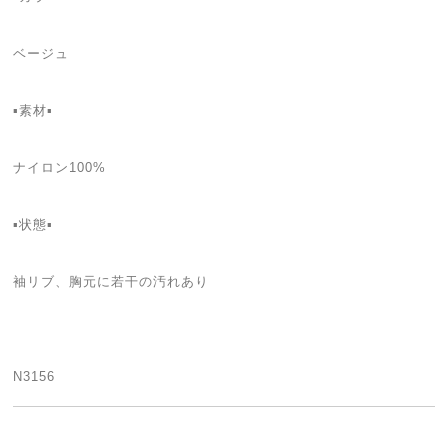
ベージュ
▪️素材▪️
ナイロン100%
▪️状態▪️
袖リブ、胸元に若干の汚れあり
N3156