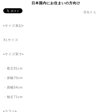
日本国内にお住まいの方向け
通報する
▪️サイズ表記▪️
XLサイズ
▪️サイズ実寸▪️
・着丈81cm
・身幅70cm
・肩幅54cm
・袖丈71cm
▪️カラー▪️