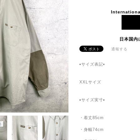
Internationa
日本国内
通報する
▪️サイズ表記▪️
XXLサイズ
▪️サイズ実寸▪️
・着丈85cm
・身幅74cm