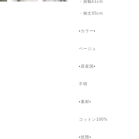
・肩幅61cm
・袖丈65cm
▪️カラー▪️
ベージュ
▪️原産国▪️
不明
▪️素材▪️
コットン100%
▪️状態▪️