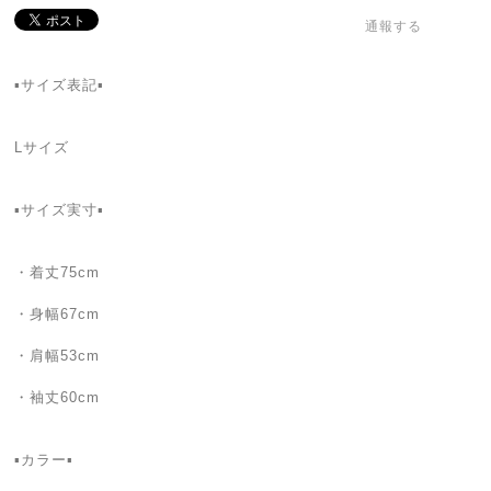
通報する
▪サイズ表記▪
Lサイズ
▪サイズ実寸▪
・着丈75cm
・身幅67cm
・肩幅53cm
・袖丈60cm
▪カラー▪