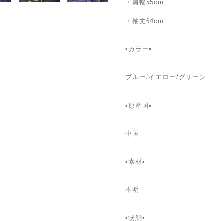
・肩幅55cm
・袖丈64cm
▪️カラー▪️
ブルー/イエロー/グリーン
▪️原産国▪️
中国
▪️素材▪️
不明
▪️状態▪️