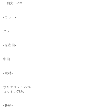
・袖丈62cm
▪️カラー▪️
グレー
▪️原産国▪️
中国
▪️素材▪️
ポリエステル22%
コットン78%
▪️状態▪️