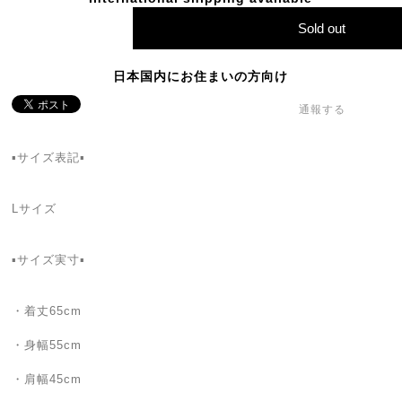
Sold out
日本国内にお住まいの方向け
通報する
▪️サイズ表記▪️
Lサイズ
▪️サイズ実寸▪️
・着丈65cm
・身幅55cm
・肩幅45cm