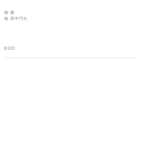
袖 傷
袖 背中汚れ
B103