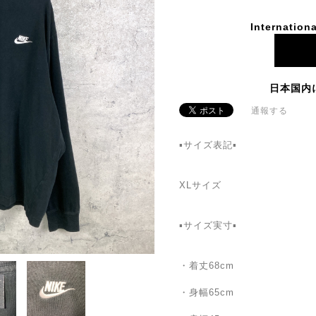
Internationa
日本国内
通報する
▪️サイズ表記▪️
XLサイズ
▪️サイズ実寸▪️
・着丈68cm
・身幅65cm