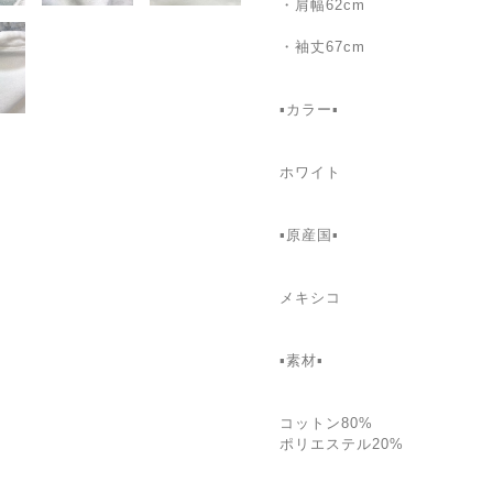
・肩幅62cm
・袖丈67cm
▪カラー▪
ホワイト
▪原産国▪
メキシコ
▪素材▪
コットン80%
ポリエステル20%