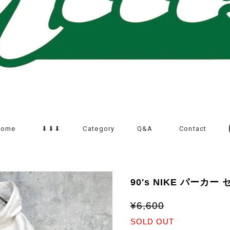
Home
⬇︎⬇︎⬇︎
Category
Q&A
Contact
90's NIKE パーカ
¥6,600
SOLD OUT