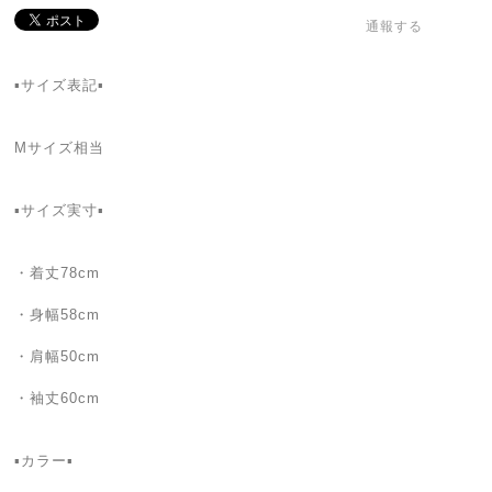
通報する
▪️サイズ表記▪️
Mサイズ相当
▪️サイズ実寸▪️
・着丈78cm
・身幅58cm
・肩幅50cm
・袖丈60cm
▪️カラー▪️