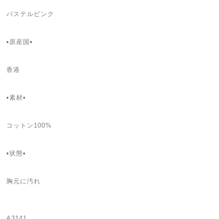
パステルピンク
▪️原産国▪️
香港
▪️素材▪️
コットン100%
▪️状態▪️
胸元に汚れ
A3141