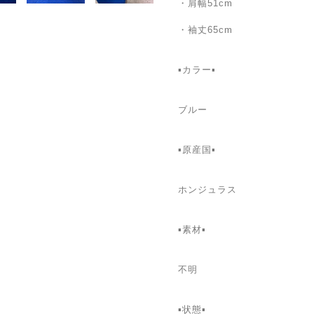
・肩幅51cm
・袖丈65cm
▪️カラー▪️
ブルー
▪️原産国▪️
ホンジュラス
▪️素材▪️
不明
▪️状態▪️