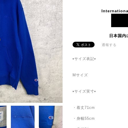
Internationa
日本国内
通報する
▪️サイズ表記▪️
Mサイズ
▪️サイズ実寸▪️
・着丈71cm
・身幅55cm