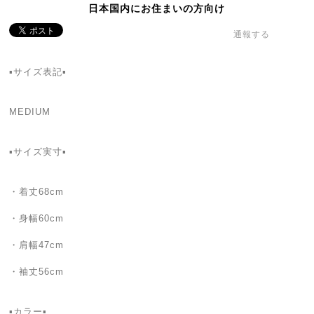
日本国内にお住まいの方向け
通報する
▪️サイズ表記▪️
MEDIUM
▪️サイズ実寸▪️
・着丈68cm
・身幅60cm
・肩幅47cm
・袖丈56cm
▪️カラー▪️