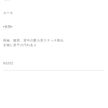
カーキ
▪️状態▪️
両袖、腹部、背中の数カ所ステッチ取れ
左袖に若干の汚れあり
N3202