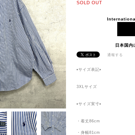
SOLD OUT
Internationa
日本国内
通報する
▪サイズ表記▪
3XLサイズ
▪サイズ実寸▪
・着丈86cm
・身幅81cm